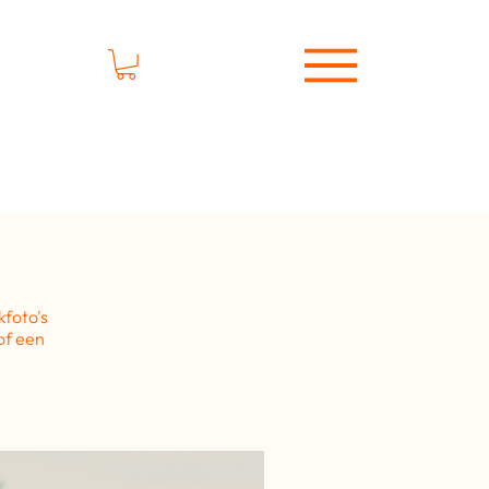
kfoto's
of een