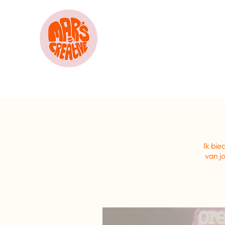
Ik bie
van j